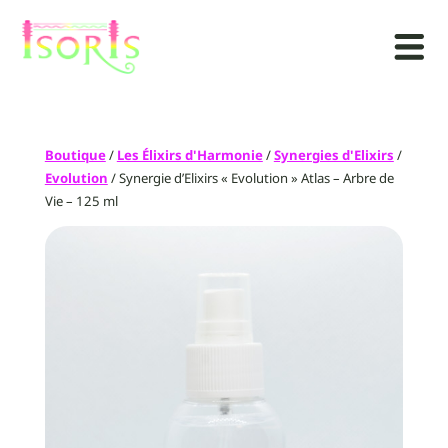
Boutique
/
Les Élixirs d'Harmonie
/
Synergies d'Elixirs
/
Evolution
/ Synergie d’Elixirs « Evolution » Atlas – Arbre de
Vie – 125 ml