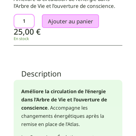
l’Arbre de Vie et l’ouverture de conscience.
quantité
Ajouter au panier
de
25,00
€
Synergie
d'Elixirs
En stock
"Evolution"
Atlas
-
Arbre
Description
de
Vie
–
Améliore la circulation de l’énergie
125
dans l’Arbre de Vie et l’ouverture de
ml
conscience
. Accompagne les
changements énergétiques après la
remise en place de l’Atlas.