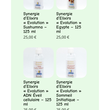
Synergie
Synergie
d’Elixirs
d’Elixirs
« Evolution »
« Evolution »
Sushumna –
Egypte – 125
125 ml
ml
25,00
€
25,00
€
Synergie
Synergie
d’Elixirs
d’Elixirs
« Evolution »
« Evolution »
ADN Éveil
Sommeil
cellulaire – 125
Initiatique –
ml
125 ml
25,00
€
25,00
€